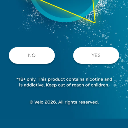
NO
YES